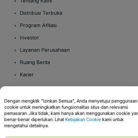
Tentang Kami
Distribusi Terbuka
Program Afiliasi
Investor
Layanan Perusahaan
Ruang Berita
Karier
Ada Pertanyaan?
Dengan mengklik "Izinkan Semua", Anda menyetujui penggunaan
cookie untuk meningkatkan fungsionalitas situs dan relevansi
Pusat Bantuan / Hubungi Kami
pemasaran. Jika tidak, kami hanya akan menggunakan cookie ya
benar-benar diperlukan. Lihat
Kebijakan Cookie
kami untuk
mengetahui detailnya.