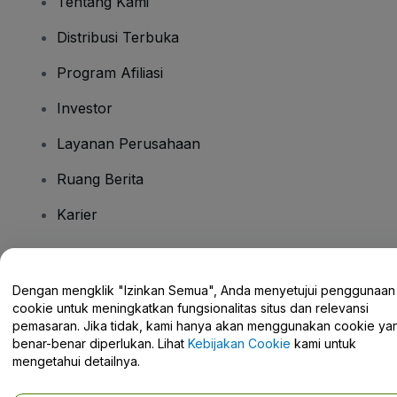
Tentang Kami
Distribusi Terbuka
Program Afiliasi
Investor
Layanan Perusahaan
Ruang Berita
Karier
Ada Pertanyaan?
Dengan mengklik "Izinkan Semua", Anda menyetujui penggunaan
cookie untuk meningkatkan fungsionalitas situs dan relevansi
Pusat Bantuan / Hubungi Kami
pemasaran. Jika tidak, kami hanya akan menggunakan cookie ya
benar-benar diperlukan. Lihat
Kebijakan Cookie
kami untuk
mengetahui detailnya.