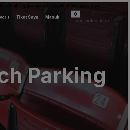
an lebih tinggi atau lebih rendah dari harga aslinya.
vorit
Tiket Saya
Masuk
1 new notification
ch Parking