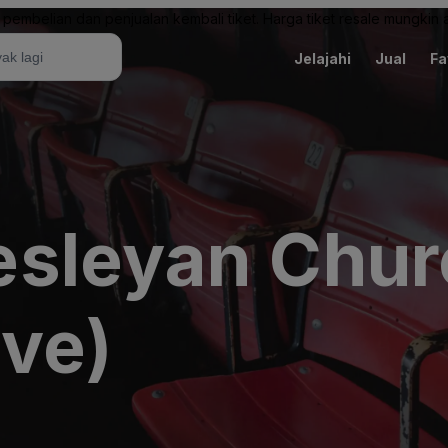
pembelian dan penjualan kembali tiket. Harga tiket resale mungkin ak
Jelajahi
Jual
Fa
sleyan Chur
ive)