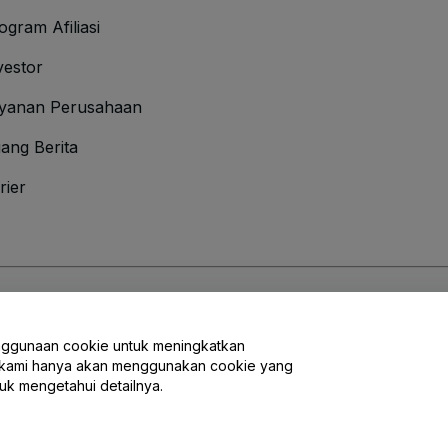
ogram Afiliasi
vestor
yanan Perusahaan
ang Berita
rier
an Ketentuan
dan
Kebijakan Privasi
dan
Kebijakan Cookies
dan
Kebijakan Pri
nggunaan cookie untuk meningkatkan
ak, kami hanya akan menggunakan cookie yang
uk mengetahui detailnya.