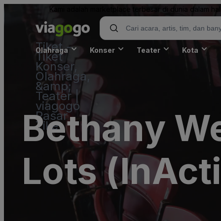
Kami adalah marketplace terbesar di dunia dalam hal 
Tiket -
Olahraga
Konser
Teater
Kota
Tiket
Konser,
Olahraga,
&amp;
Teater |
viagogo
Bethany We
Pasar
Tiket
Lots (InAct