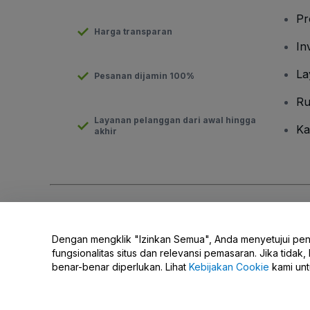
Pr
Harga transparan
In
La
Pesanan dijamin 100%
Ru
Layanan pelanggan dari awal hingga
Ka
akhir
Hak Cipta © viagogo GmbH 2026
Detail Perusahaan
Penggunaan situs web ini merupakan penerimaan dari
Syarat d
Dengan mengklik "Izinkan Semua", Anda menyetujui pe
Jangan Bagikan Informasi Pribadi Saya/Pilihan Privasi Anda.
fungsionalitas situs dan relevansi pemasaran. Jika tid
benar-benar diperlukan. Lihat
Kebijakan Cookie
kami unt