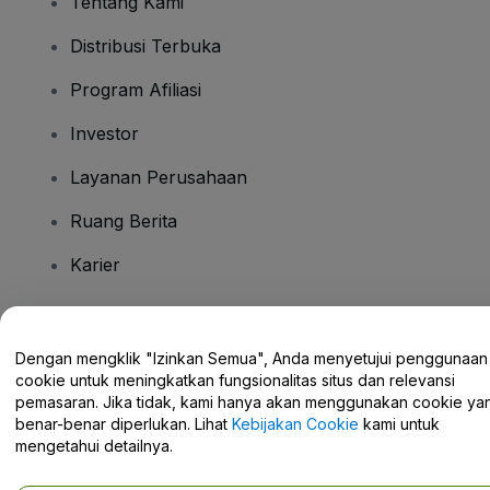
Tentang Kami
Distribusi Terbuka
Program Afiliasi
Investor
Layanan Perusahaan
Ruang Berita
Karier
Ada Pertanyaan?
Dengan mengklik "Izinkan Semua", Anda menyetujui penggunaan
cookie untuk meningkatkan fungsionalitas situs dan relevansi
Pusat Bantuan / Hubungi Kami
pemasaran. Jika tidak, kami hanya akan menggunakan cookie ya
benar-benar diperlukan. Lihat
Kebijakan Cookie
kami untuk
mengetahui detailnya.