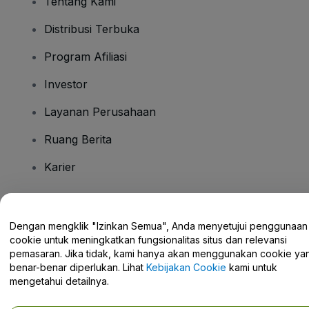
Tentang Kami
Distribusi Terbuka
Program Afiliasi
Investor
Layanan Perusahaan
Ruang Berita
Karier
Ada Pertanyaan?
Dengan mengklik "Izinkan Semua", Anda menyetujui penggunaan
cookie untuk meningkatkan fungsionalitas situs dan relevansi
Pusat Bantuan / Hubungi Kami
pemasaran. Jika tidak, kami hanya akan menggunakan cookie ya
benar-benar diperlukan. Lihat
Kebijakan Cookie
kami untuk
mengetahui detailnya.