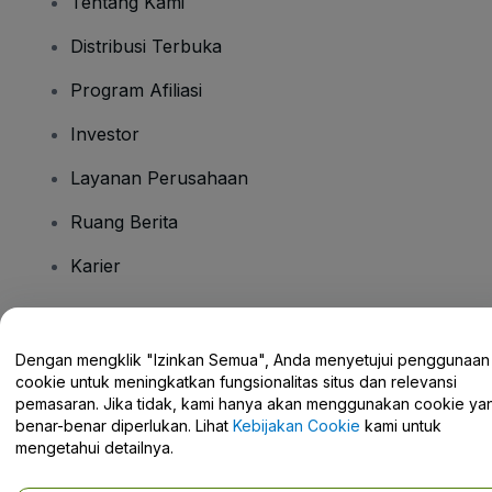
Tentang Kami
Distribusi Terbuka
Program Afiliasi
Investor
Layanan Perusahaan
Ruang Berita
Karier
Ada Pertanyaan?
Dengan mengklik "Izinkan Semua", Anda menyetujui penggunaan
cookie untuk meningkatkan fungsionalitas situs dan relevansi
Pusat Bantuan / Hubungi Kami
pemasaran. Jika tidak, kami hanya akan menggunakan cookie ya
benar-benar diperlukan. Lihat
Kebijakan Cookie
kami untuk
mengetahui detailnya.