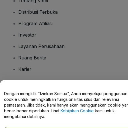
Tentang Kami
Distribusi Terbuka
Program Afiliasi
Investor
Layanan Perusahaan
Ruang Berita
Karier
Ada Pertanyaan?
Dengan mengklik "Izinkan Semua", Anda menyetujui penggunaan
cookie untuk meningkatkan fungsionalitas situs dan relevansi
Pusat Bantuan / Hubungi Kami
pemasaran. Jika tidak, kami hanya akan menggunakan cookie ya
benar-benar diperlukan. Lihat
Kebijakan Cookie
kami untuk
mengetahui detailnya.