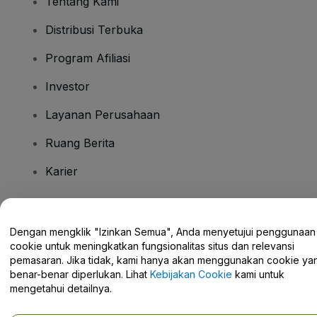
Tentang Kami
Distribusi Terbuka
Program Afiliasi
Investor
Layanan Perusahaan
Ruang Berita
Karier
Ada Pertanyaan?
Dengan mengklik "Izinkan Semua", Anda menyetujui penggunaan
cookie untuk meningkatkan fungsionalitas situs dan relevansi
Pusat Bantuan / Hubungi Kami
pemasaran. Jika tidak, kami hanya akan menggunakan cookie ya
benar-benar diperlukan. Lihat
Kebijakan Cookie
kami untuk
mengetahui detailnya.