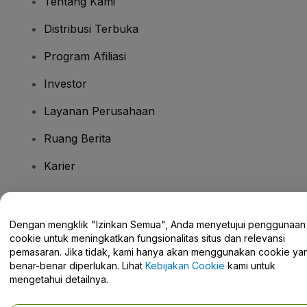
Tentang Kami
Distribusi Terbuka
Program Afiliasi
Investor
Layanan Perusahaan
Ruang Berita
Karier
Ada Pertanyaan?
Dengan mengklik "Izinkan Semua", Anda menyetujui penggunaan
cookie untuk meningkatkan fungsionalitas situs dan relevansi
Pusat Bantuan / Hubungi Kami
pemasaran. Jika tidak, kami hanya akan menggunakan cookie ya
benar-benar diperlukan. Lihat
Kebijakan Cookie
kami untuk
mengetahui detailnya.