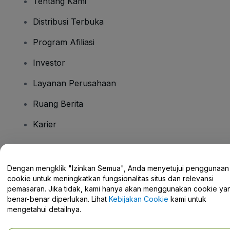
Tentang Kami
Distribusi Terbuka
Program Afiliasi
Investor
Layanan Perusahaan
Ruang Berita
Karier
Ada Pertanyaan?
Dengan mengklik "Izinkan Semua", Anda menyetujui penggunaan
cookie untuk meningkatkan fungsionalitas situs dan relevansi
Pusat Bantuan / Hubungi Kami
pemasaran. Jika tidak, kami hanya akan menggunakan cookie ya
benar-benar diperlukan. Lihat
Kebijakan Cookie
kami untuk
mengetahui detailnya.