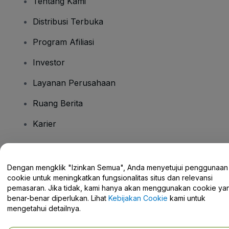
Tentang Kami
Distribusi Terbuka
Program Afiliasi
Investor
Layanan Perusahaan
Ruang Berita
Karier
Ada Pertanyaan?
Dengan mengklik "Izinkan Semua", Anda menyetujui penggunaan
cookie untuk meningkatkan fungsionalitas situs dan relevansi
Pusat Bantuan / Hubungi Kami
pemasaran. Jika tidak, kami hanya akan menggunakan cookie ya
benar-benar diperlukan. Lihat
Kebijakan Cookie
kami untuk
mengetahui detailnya.