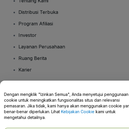
Tentang Kami
Distribusi Terbuka
Program Afiliasi
Investor
Layanan Perusahaan
Ruang Berita
Karier
Ada Pertanyaan?
Dengan mengklik "Izinkan Semua", Anda menyetujui penggunaan
cookie untuk meningkatkan fungsionalitas situs dan relevansi
Pusat Bantuan / Hubungi Kami
pemasaran. Jika tidak, kami hanya akan menggunakan cookie ya
benar-benar diperlukan. Lihat
Kebijakan Cookie
kami untuk
mengetahui detailnya.