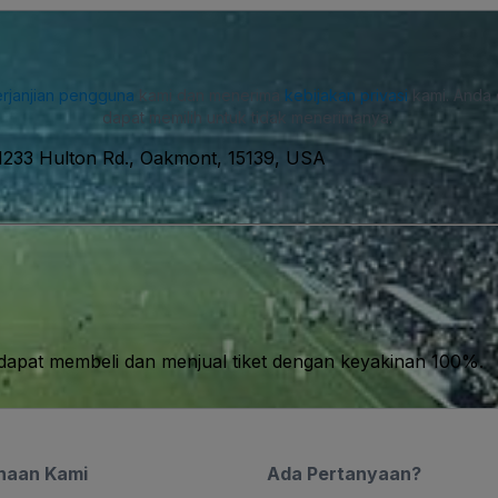
rjanjian pengguna
kami dan menerima
kebijakan privasi
kami. Anda 
dapat memilih untuk tidak menerimanya.
1233 Hulton Rd., Oakmont, 15139, USA
apat membeli dan menjual tiket dengan keyakinan 100%.
haan Kami
Ada Pertanyaan?