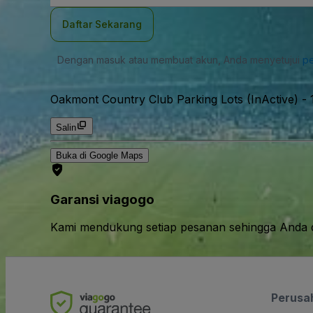
Daftar Sekarang
Dengan masuk atau membuat akun, Anda menyetujui
pe
Oakmont Country Club Parking Lots (InActive)
-
Salin
Buka di Google Maps
Garansi viagogo
Kami mendukung setiap pesanan sehingga Anda d
Perusa