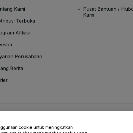
ntang Kami
Pusat Bantuan / Hubu
Kami
stribusi Terbuka
ogram Afiliasi
vestor
yanan Perusahaan
ang Berita
rier
an Ketentuan
dan
Kebijakan Privasi
dan
Kebijakan Cookies
dan
Kebijakan Pri
nggunaan cookie untuk meningkatkan