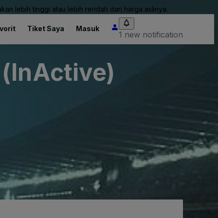
an lebih tinggi atau lebih rendah dari harga aslinya.
vorit
Tiket Saya
Masuk
1 new notification
(InActive)