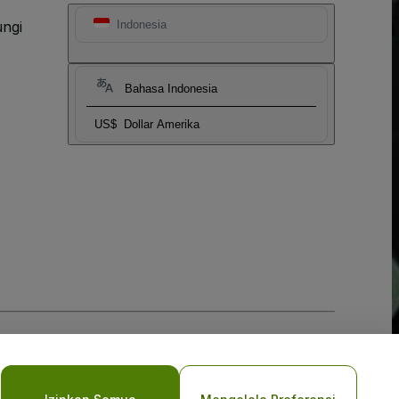
ngi
Indonesia
Bahasa Indonesia
US$
Dollar Amerika
vasi Seluler