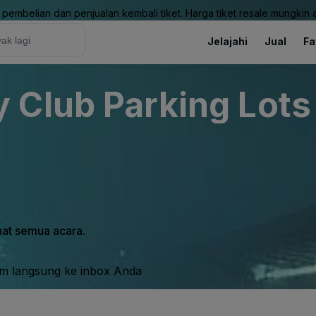
pembelian dan penjualan kembali tiket. Harga tiket resale mungkin ak
Jelajahi
Jual
Fa
Club Parking Lots 
ihat semua acara.
im langsung ke inbox Anda