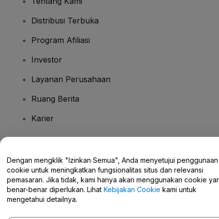
Tentang Kami
Distribusi Terbuka
Program Afiliasi
Investor
Layanan Perusahaan
Ruang Berita
Karier
Ada Pertanyaan?
Dengan mengklik "Izinkan Semua", Anda menyetujui penggunaan
cookie untuk meningkatkan fungsionalitas situs dan relevansi
Pusat Bantuan / Hubungi Kami
pemasaran. Jika tidak, kami hanya akan menggunakan cookie ya
benar-benar diperlukan. Lihat
Kebijakan Cookie
kami untuk
mengetahui detailnya.