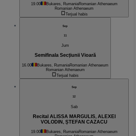
19.00
Bukares, Rumania
Romanian Athenaeum
Romanian Athenaeum
Terjual habis
Sep
11
Jum
Semifinala Secțiunii Vioară
16.00
Bukares, Rumania
Romanian Athenaeum
Romanian Athenaeum
Terjual habis
Sep
12
Sab
Recital ALISSA MARGULIS, ALEXEI
VOLODIN, ȘTEFAN CAZACU
19.00
Bukares, Rumania
Romanian Athenaeum