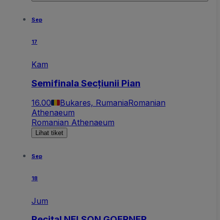
Sep
17
Kam
Semifinala Secțiunii Pian
16.00
Bukares, Rumania
Romanian
Athenaeum
Romanian Athenaeum
Lihat tiket
Sep
18
Jum
Recital NELSON GOERNER