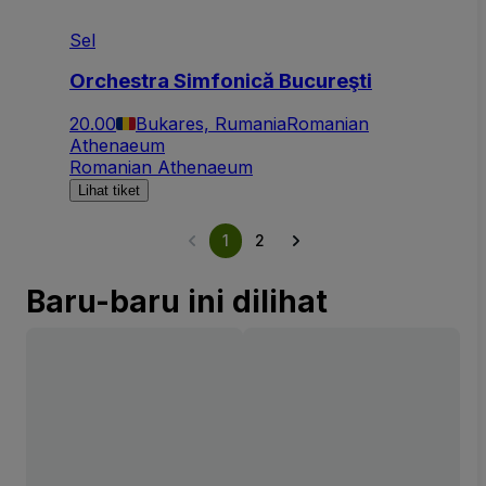
Sel
Orchestra Simfonică Bucureşti
20.00
Bukares, Rumania
Romanian
Athenaeum
Romanian Athenaeum
Lihat tiket
1
2
Baru-baru ini dilihat