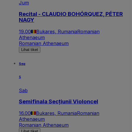
Jum
Recital - CLAUDIO BOHÓRQUEZ, PÉTER
NAGY
19.00
Bukares, Rumania
Romanian
Athenaeum
Romanian Athenaeum
Lihat tiket
Sep
5
Sab
Semifinala Secțiunii Violoncel
16.00
Bukares, Rumania
Romanian
Athenaeum
Romanian Athenaeum
Lihat tiket