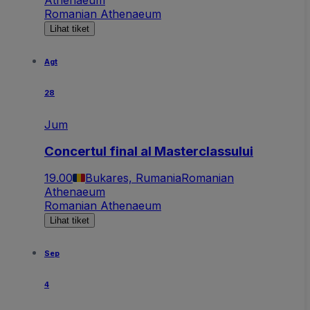
Romanian Athenaeum
Lihat tiket
Agt
28
Jum
Concertul final al Masterclassului
19.00
Bukares, Rumania
Romanian
Athenaeum
Romanian Athenaeum
Lihat tiket
Sep
4