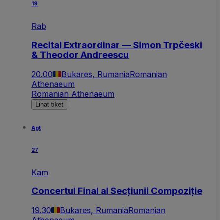
19
Rab
Recital Extraordinar — Simon Trpčeski
& Theodor Andreescu
20.00
Bukares, Rumania
Romanian
Athenaeum
Romanian Athenaeum
Lihat tiket
Agt
27
Kam
Concertul Final al Secțiunii Compoziție
19.30
Bukares, Rumania
Romanian
Athenaeum