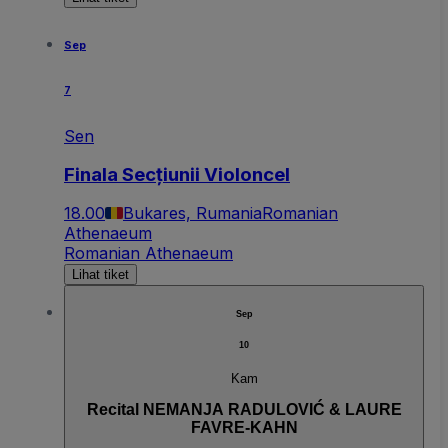
Sep
7
Sen
Finala Secțiunii Violoncel
18.00
Bukares, Rumania
Romanian
Athenaeum
Romanian Athenaeum
Lihat tiket
Sep
10
Kam
Recital NEMANJA RADULOVIĆ & LAURE
FAVRE-KAHN