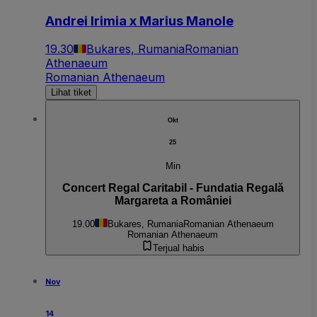
Andrei Irimia x Marius Manole
19.30
Bukares, Rumania
Romanian
Athenaeum
Romanian Athenaeum
Lihat tiket
Okt
25
Min
Concert Regal Caritabil - Fundatia Regală
Margareta a României
19.00
Bukares, Rumania
Romanian Athenaeum
Romanian Athenaeum
Terjual habis
Nov
14