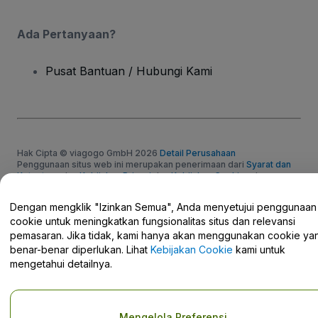
Ada Pertanyaan?
Pusat Bantuan / Hubungi Kami
Hak Cipta © viagogo GmbH 2026
Detail Perusahaan
Penggunaan situs web ini merupakan penerimaan dari
Syarat dan
Ketentuan
dan
Kebijakan Privasi
dan
Kebijakan Cookies
dan
Kebijakan Privasi Seluler
Jangan Bagikan Informasi Pribadi Saya/Pilihan Privasi Anda.
Dengan mengklik "Izinkan Semua", Anda menyetujui penggunaan
cookie untuk meningkatkan fungsionalitas situs dan relevansi
pemasaran. Jika tidak, kami hanya akan menggunakan cookie ya
benar-benar diperlukan. Lihat
Kebijakan Cookie
kami untuk
mengetahui detailnya.
Mengelola Preferensi