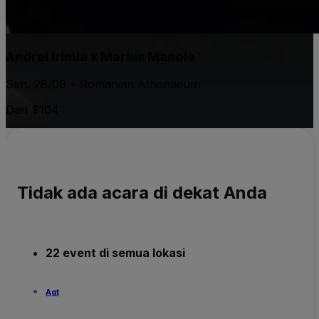
Andrei Irimia x Marius Manole
Sen, 28/09 • Romanian Athenaeum
Dari $104
Tidak ada acara di dekat Anda
22 event di semua lokasi
Agt