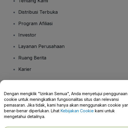
Tentang Kami
Distribusi Terbuka
Program Afiliasi
Investor
Layanan Perusahaan
Ruang Berita
Karier
Ada Pertanyaan?
Dengan mengklik "Izinkan Semua", Anda menyetujui penggunaan
cookie untuk meningkatkan fungsionalitas situs dan relevansi
Pusat Bantuan / Hubungi Kami
pemasaran. Jika tidak, kami hanya akan menggunakan cookie ya
benar-benar diperlukan. Lihat
Kebijakan Cookie
kami untuk
mengetahui detailnya.