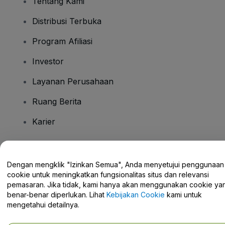
Tentang Kami
Distribusi Terbuka
Program Afiliasi
Investor
Layanan Perusahaan
Ruang Berita
Karier
Ada Pertanyaan?
Dengan mengklik "Izinkan Semua", Anda menyetujui penggunaan
cookie untuk meningkatkan fungsionalitas situs dan relevansi
Pusat Bantuan / Hubungi Kami
pemasaran. Jika tidak, kami hanya akan menggunakan cookie ya
benar-benar diperlukan. Lihat
Kebijakan Cookie
kami untuk
mengetahui detailnya.