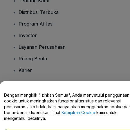
Tentang Kami
Distribusi Terbuka
Program Afiliasi
Investor
Layanan Perusahaan
Ruang Berita
Karier
Ada Pertanyaan?
Dengan mengklik "Izinkan Semua", Anda menyetujui penggunaan
cookie untuk meningkatkan fungsionalitas situs dan relevansi
Pusat Bantuan / Hubungi Kami
pemasaran. Jika tidak, kami hanya akan menggunakan cookie ya
benar-benar diperlukan. Lihat
Kebijakan Cookie
kami untuk
mengetahui detailnya.