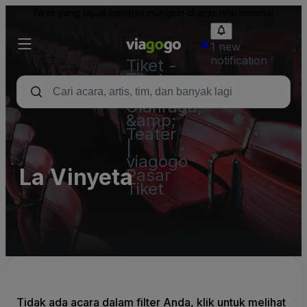
Tiket yang dijual kembali mungkin di atas nilai nominal
1 new
notification
Tiket -
Tiket
Konser,
Olahraga,
&amp;
Teater
|
viagogo
La Vinyeta
Pasar
Tiket
Tidak ada acara dalam filter Anda, klik untuk melihat