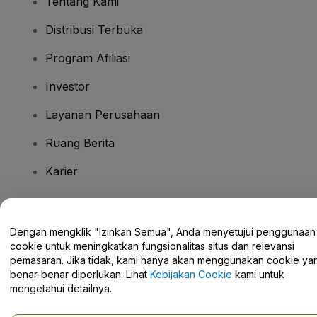
Tentang Kami
Distribusi Terbuka
Program Afiliasi
Investor
Layanan Perusahaan
Ruang Berita
Karier
Ada Pertanyaan?
Dengan mengklik "Izinkan Semua", Anda menyetujui penggunaan
cookie untuk meningkatkan fungsionalitas situs dan relevansi
Pusat Bantuan / Hubungi Kami
pemasaran. Jika tidak, kami hanya akan menggunakan cookie ya
benar-benar diperlukan. Lihat
Kebijakan Cookie
kami untuk
mengetahui detailnya.