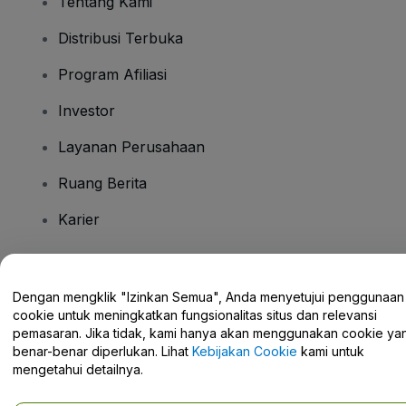
Tentang Kami
Distribusi Terbuka
Program Afiliasi
Investor
Layanan Perusahaan
Ruang Berita
Karier
Ada Pertanyaan?
Dengan mengklik "Izinkan Semua", Anda menyetujui penggunaan
cookie untuk meningkatkan fungsionalitas situs dan relevansi
Pusat Bantuan / Hubungi Kami
pemasaran. Jika tidak, kami hanya akan menggunakan cookie ya
benar-benar diperlukan. Lihat
Kebijakan Cookie
kami untuk
mengetahui detailnya.