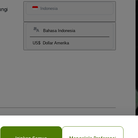
ngi
Indonesia
Bahasa Indonesia
US$
Dollar Amerika
vasi Seluler