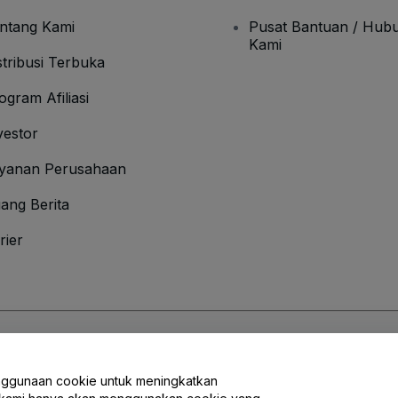
ntang Kami
Pusat Bantuan / Hubu
Kami
stribusi Terbuka
ogram Afiliasi
vestor
yanan Perusahaan
ang Berita
rier
an Ketentuan
dan
Kebijakan Privasi
dan
Kebijakan Cookies
dan
Kebijakan Pri
nggunaan cookie untuk meningkatkan