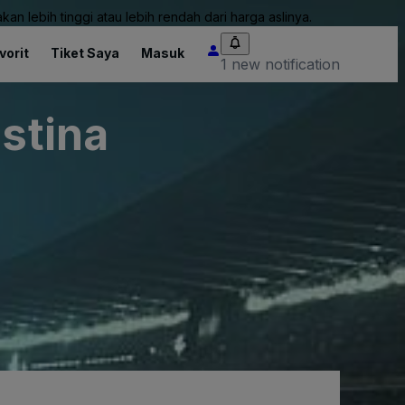
an lebih tinggi atau lebih rendah dari harga aslinya.
vorit
Tiket Saya
Masuk
1 new notification
istina