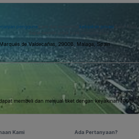
rjanjian pengguna
kami dan menerima
kebijakan privasi
kami. Anda 
dapat memilih untuk tidak menerimanya.
 Marqués de Valdecañas, 29008, Malaga, Spain
apat membeli dan menjual tiket dengan keyakinan 100%.
haan Kami
Ada Pertanyaan?