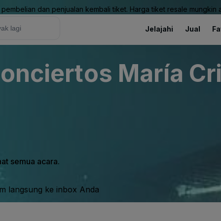
pembelian dan penjualan kembali tiket. Harga tiket resale mungkin ak
Jelajahi
Jual
Fa
onciertos María Cr
ihat semua acara.
im langsung ke inbox Anda