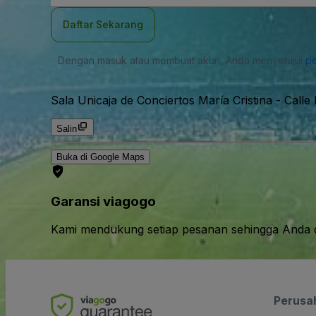
Daftar Sekarang
Dengan masuk atau membuat akun, Anda menyetujui
pe
Sala Unicaja de Conciertos María Cristina
-
Calle
Salin
Buka di Google Maps
Garansi viagogo
Kami mendukung setiap pesanan sehingga Anda d
Perusa