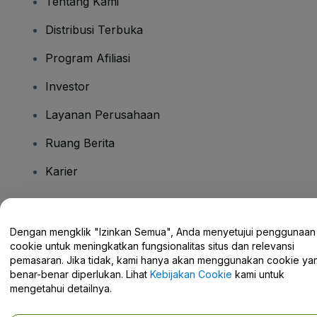
Tentang Kami
Distribusi Terbuka
Program Afiliasi
Investor
Layanan Perusahaan
Ruang Berita
Karier
Ada Pertanyaan?
Dengan mengklik "Izinkan Semua", Anda menyetujui penggunaan
cookie untuk meningkatkan fungsionalitas situs dan relevansi
Pusat Bantuan / Hubungi Kami
pemasaran. Jika tidak, kami hanya akan menggunakan cookie ya
benar-benar diperlukan. Lihat
Kebijakan Cookie
kami untuk
mengetahui detailnya.