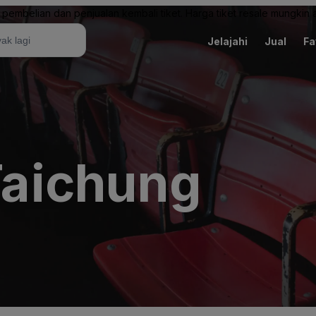
pembelian dan penjualan kembali tiket. Harga tiket resale mungkin ak
Jelajahi
Jual
Fa
 Taichung