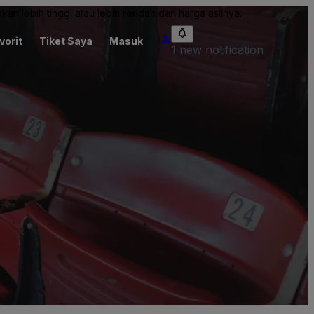
an lebih tinggi atau lebih rendah dari harga aslinya.
vorit
Tiket Saya
Masuk
1 new notification