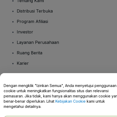
Tentang Kami
Distribusi Terbuka
Program Afiliasi
Investor
Layanan Perusahaan
Ruang Berita
Karier
Ada Pertanyaan?
Dengan mengklik "Izinkan Semua", Anda menyetujui penggunaan
cookie untuk meningkatkan fungsionalitas situs dan relevansi
Pusat Bantuan / Hubungi Kami
pemasaran. Jika tidak, kami hanya akan menggunakan cookie ya
benar-benar diperlukan. Lihat
Kebijakan Cookie
kami untuk
mengetahui detailnya.