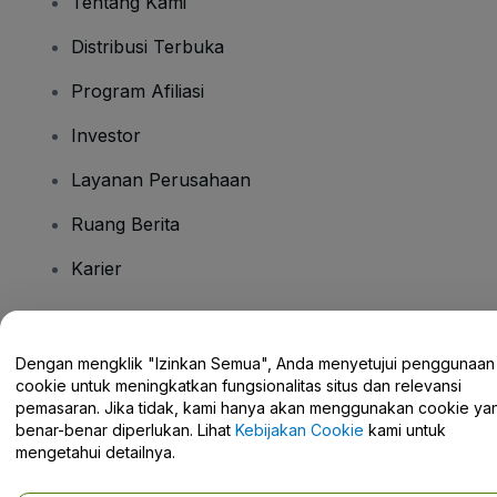
Tentang Kami
Distribusi Terbuka
Program Afiliasi
Investor
Layanan Perusahaan
Ruang Berita
Karier
Ada Pertanyaan?
Dengan mengklik "Izinkan Semua", Anda menyetujui penggunaan
cookie untuk meningkatkan fungsionalitas situs dan relevansi
Pusat Bantuan / Hubungi Kami
pemasaran. Jika tidak, kami hanya akan menggunakan cookie ya
benar-benar diperlukan. Lihat
Kebijakan Cookie
kami untuk
mengetahui detailnya.