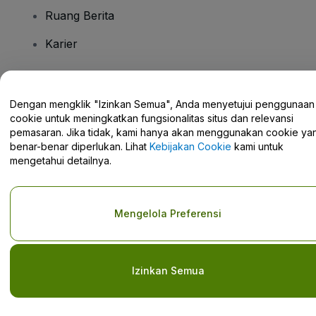
Ruang Berita
Karier
Ada Pertanyaan?
Dengan mengklik "Izinkan Semua", Anda menyetujui penggunaan
cookie untuk meningkatkan fungsionalitas situs dan relevansi
Pusat Bantuan / Hubungi Kami
pemasaran. Jika tidak, kami hanya akan menggunakan cookie ya
benar-benar diperlukan. Lihat
Kebijakan Cookie
kami untuk
mengetahui detailnya.
Hak Cipta © viagogo GmbH 2026
Detail Perusahaan
Mengelola Preferensi
Penggunaan situs web ini merupakan penerimaan dari
Syarat dan
Ketentuan
dan
Kebijakan Privasi
dan
Kebijakan Cookies
dan
Kebijakan Privasi Seluler
Jangan Bagikan Informasi Pribadi Saya/Pilihan Privasi Anda.
Izinkan Semua