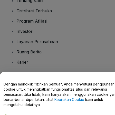
Tentang Kami
Distribusi Terbuka
Program Afiliasi
Investor
Layanan Perusahaan
Ruang Berita
Karier
Ada Pertanyaan?
Dengan mengklik "Izinkan Semua", Anda menyetujui penggunaan
cookie untuk meningkatkan fungsionalitas situs dan relevansi
Pusat Bantuan / Hubungi Kami
pemasaran. Jika tidak, kami hanya akan menggunakan cookie ya
benar-benar diperlukan. Lihat
Kebijakan Cookie
kami untuk
mengetahui detailnya.