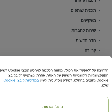
הפצה פתוחה
תוכנית שותפים
משקיעים
שירות לחברות
חדר חדשות
קריירה
יש לכם שאלות?
הלחיצה על 'לאפשר את הכול', מהווה הסכמה לאחסון קו
הפונקציונליות ורלוונטיות השיווק של האתר. אחרת, נשתמש רק בקובצי
מרכז העזרה/יצירת קשר
Cookie נחוצים בהחלט. למידע נוסף, ניתן לעיין
במדיניות קובצי Cookie
שלנו.
ניהול העדפות
זכויות יוצרים © viagogo GmbH 2026
פרטי החברה