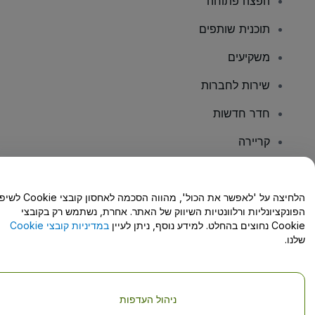
הפצה פתוחה
תוכנית שותפים
משקיעים
שירות לחברות
חדר חדשות
קריירה
יש לכם שאלות?
הלחיצה על 'לאפשר את הכול', מהווה הסכמה לאחסון קו
הפונקציונליות ורלוונטיות השיווק של האתר. אחרת, נשתמש רק בקובצי
מרכז העזרה/יצירת קשר
Cookie נחוצים בהחלט. למידע נוסף, ניתן לעיין
במדיניות קובצי Cookie
שלנו.
ניהול העדפות
זכויות יוצרים © viagogo GmbH 2026
פרטי החברה