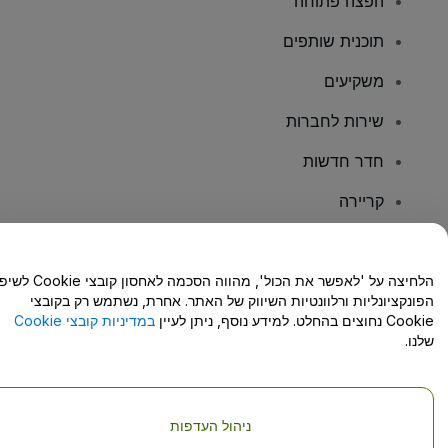
הפצה פתוחה
תוכנית שותפים
משקיעים
שירות לחברות
חדר חדשות
קריירה
יש לכם שאלות?
הלחיצה על 'לאפשר את הכול', מהווה הסכמה לאחסון קו
הפונקציונליות ורלוונטיות השיווק של האתר. אחרת, נשתמש רק בקובצי
מרכז העזרה/יצירת קשר
Cookie נחוצים בהחלט. למידע נוסף, ניתן לעיין
במדיניות קובצי Cookie
שלנו.
ניהול העדפות
זכויות יוצרים © viagogo GmbH 2026
פרטי החברה