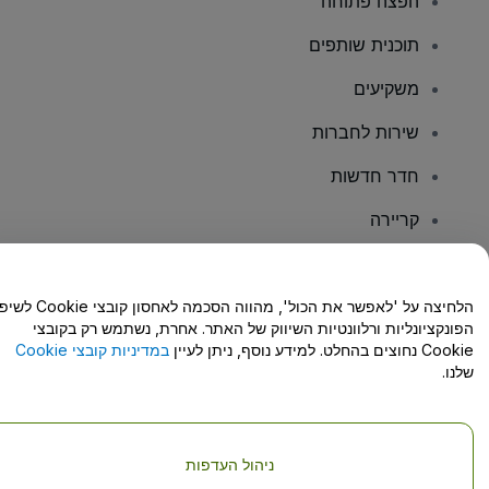
הפצה פתוחה
תוכנית שותפים
משקיעים
שירות לחברות
חדר חדשות
קריירה
יש לכם שאלות?
הלחיצה על 'לאפשר את הכול', מהווה הסכמה לאחסון קו
הפונקציונליות ורלוונטיות השיווק של האתר. אחרת, נשתמש רק בקובצי
מרכז העזרה/יצירת קשר
Cookie נחוצים בהחלט. למידע נוסף, ניתן לעיין
במדיניות קובצי Cookie
שלנו.
ניהול העדפות
זכויות יוצרים © viagogo GmbH 2026
פרטי החברה