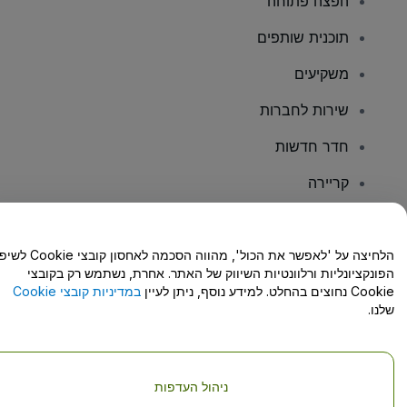
הפצה פתוחה
תוכנית שותפים
משקיעים
שירות לחברות
חדר חדשות
קריירה
יש לכם שאלות?
הלחיצה על 'לאפשר את הכול', מהווה הסכמה לאחסון קו
הפונקציונליות ורלוונטיות השיווק של האתר. אחרת, נשתמש רק בקובצי
מרכז העזרה/יצירת קשר
Cookie נחוצים בהחלט. למידע נוסף, ניתן לעיין
במדיניות קובצי Cookie
שלנו.
ניהול העדפות
זכויות יוצרים © viagogo GmbH 2026
פרטי החברה