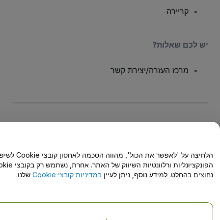
קריירה
יש לכם שאלות?
מרכז העזרה/יצירת קשר
זכויות יוצרים © viagogo GmbH 2026
פרטי החברה
שימוש באתר זה מהווה קבלה של
תנאי השימוש
, של
מדיניות הפרטיות
, של
Cookies מדיניות
ושל
מדיניות הפרטיות במכשירים ניידים
אל תשתפו את המידע האישי שלי/אפשרויות הפרטיות שלכם
הלחיצה על 'לאפשר את הכול', מהווה הסכמה לאחסון קובצי Cookie לשיפור
הפונקציונליות ורלוונטיות השיווק של האתר. אחרת, נשתמש רק
נחוצים בהחלט. למידע נוסף, ניתן לעיין
במדיניות קובצי Cookie
שלנו.