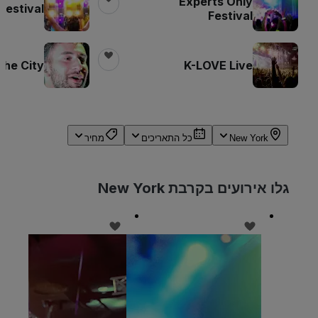
Experts Only
 Festival
Festival
 the City
K-LOVE Live
New York
כל התאריכים
מחיר
גלו אירועים בקרבת New York