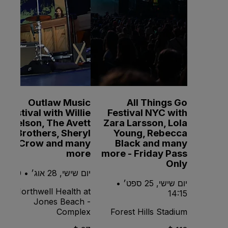
Outlaw Music
All Things Go
Festival with Willie
Festival NYC with
Nelson, The Avett
Zara Larsson, Lola
Brothers, Sheryl
Young, Rebecca
Crow and many
Black and many
more
more - Friday Pass
Only
יום שישי, 28 אוג׳ • 15:20
יום שישי, 25 ספט׳ •
Northwell Health at
14:15
Jones Beach -
Complex
Forest Hills Stadium