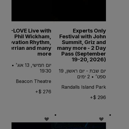
K-LOVE Live with
Experts Only
Phil Wickham,
Festival with John
Elevation Rhythm,
Summit, Griz and
Terrian and many
many more - 2 Day
more
Pass (September
19-20, 2026)
יום חמישי, 13 אוג׳ •
יום שבת - יום ראשון, 19
19:30
ספט׳ • 2 ימים
Beacon Theatre
Randalls Island Park
276 $+
296 $+