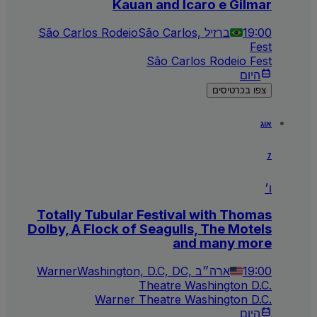
Kauan and Ícaro e Gilmar
19:00
São Carlos, ברזיל
São Carlos Rodeio
Fest
São Carlos Rodeio Fest
היום
צפו בכרטיסים
אוג
7
ו׳
Totally Tubular Festival with Thomas
Dolby, A Flock of Seagulls, The Motels
and many more
19:00
Washington, D.C, DC, ארה״ב
Warner
Theatre Washington D.C.
Warner Theatre Washington D.C.
היום