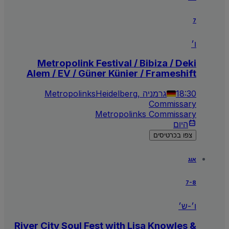
7
ו׳
Metropolink Festival / Bibiza / Deki
Alem / EV / Güner Künier / Frameshift
18:30
Heidelberg, גרמניה
Metropolinks
Commissary
Metropolinks Commissary
היום
צפו בכרטיסים
אוג
7-8
ו׳-ש׳
River City Soul Fest with Lisa Knowles &