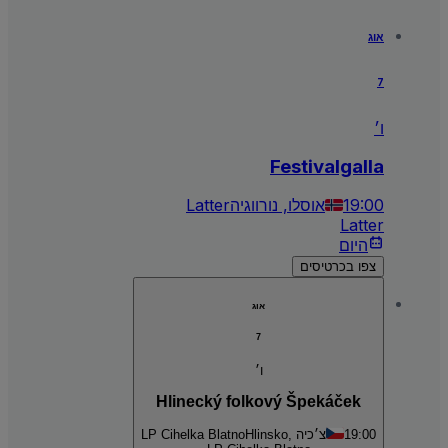
אוג
7
ו׳
Festivalgalla
19:00
אוסלו, נורווגיה
Latter
Latter
היום
צפו בכרטיסים
אוג
7
ו׳
Hlinecký folkový Špekáček
19:00
Hlinsko, צ׳כיה
LP Cihelka Blatno