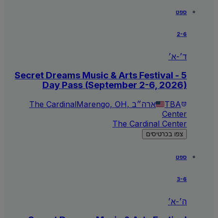
ספט
2-6
ד׳-א׳
Secret Dreams Music & Arts Festival - 5
Day Pass (September 2-6, 2026)
TBA
Marengo, OH, ארה״ב
The Cardinal
Center
The Cardinal Center
צפו בכרטיסים
ספט
3-6
ה׳-א׳