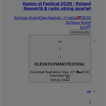
Komm.st Festival 2026 - Roland
Neuwirth & radio.string.quartet
19:30
Oberfeistritz, אוסטריה
Schloss Külml
Schloss Külml
היום
צפו בכרטיסים
אוג
7
ו׳
ELEVATO PIANO FESTIVAL
19:30
Karlovy Vary, צ׳כיה
Kaiserbad Spa
Kaiserbad Spa
אזל מהמלאי
אוג
7