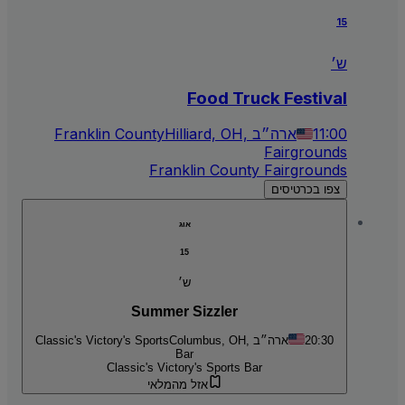
15
ש׳
Food Truck Festival
11:00
Hilliard, OH, ארה״ב
Franklin County
Fairgrounds
Franklin County Fairgrounds
צפו בכרטיסים
אוג
15
ש׳
Summer Sizzler
20:30
Columbus, OH, ארה״ב
Classic's Victory's Sports
Bar
Classic's Victory's Sports Bar
אזל מהמלאי