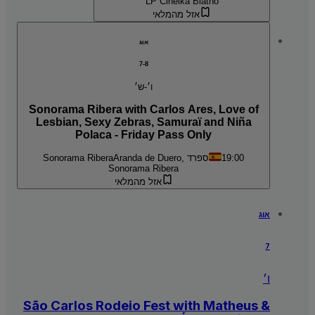
LP Cihelka Blatno
אזל מהמלאי
אוג
7-8
ו׳-ש׳
Sonorama Ribera with Carlos Ares, Love of
Lesbian, Sexy Zebras, Samuraï and Niña
Polaca - Friday Pass Only
19:00
Aranda de Duero, ספרד
Sonorama Ribera
Sonorama Ribera
אזל מהמלאי
אוג
7
ו׳
São Carlos Rodeio Fest with Matheus &