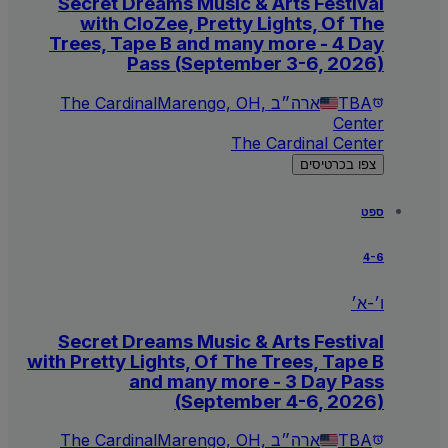
Secret Dreams Music & Arts Festival
with CloZee, Pretty Lights, Of The
Trees, Tape B and many more - 4 Day
Pass (September 3-6, 2026)
TBA
Marengo, OH, ארה״ב
The Cardinal
Center
The Cardinal Center
צפו בכרטיסים
ספט
4-6
ו׳-א׳
Secret Dreams Music & Arts Festival
with Pretty Lights, Of The Trees, Tape B
and many more - 3 Day Pass
(September 4-6, 2026)
TBA
Marengo, OH, ארה״ב
The Cardinal