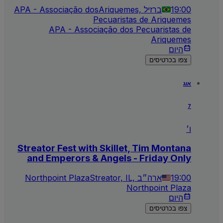
19:00
Ariquemes, ברזיל
APA - Associação dos
Pecuaristas de Ariquemes
APA - Associação dos Pecuaristas de
Ariquemes
היום
צפו בכרטיסים
אוג
7
ו׳
Streator Fest with Skillet, Tim Montana
and Emperors & Angels - Friday Only
19:00
Streator, IL, ארה״ב
Northpoint Plaza
Northpoint Plaza
היום
צפו בכרטיסים