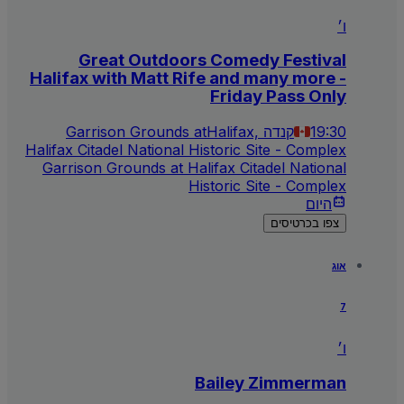
ו׳
Great Outdoors Comedy Festival
Halifax with Matt Rife and many more -
Friday Pass Only
19:30
Halifax, קנדה
Garrison Grounds at
Halifax Citadel National Historic Site - Complex
Garrison Grounds at Halifax Citadel National
Historic Site - Complex
היום
צפו בכרטיסים
אוג
7
ו׳
Bailey Zimmerman