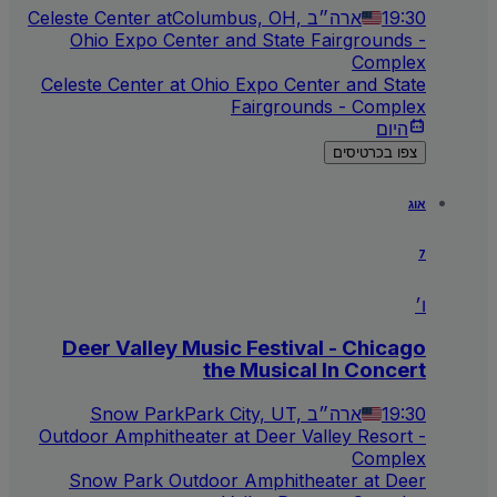
19:30
Columbus, OH, ארה״ב
Celeste Center at
Ohio Expo Center and State Fairgrounds -
Complex
Celeste Center at Ohio Expo Center and State
Fairgrounds - Complex
היום
צפו בכרטיסים
אוג
7
ו׳
Deer Valley Music Festival - Chicago
the Musical In Concert
19:30
Park City, UT, ארה״ב
Snow Park
Outdoor Amphitheater at Deer Valley Resort -
Complex
Snow Park Outdoor Amphitheater at Deer