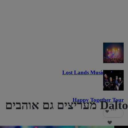
Lost Lands Music Festival
121
Happy Together Tour
ם אוהבים
111