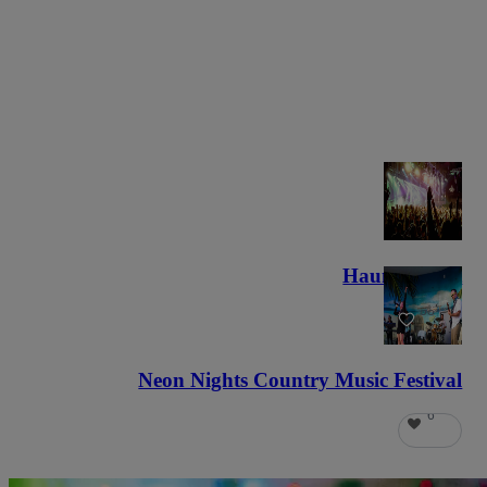
Haunted Fest
58
Neon Nights Country Music Festival
6