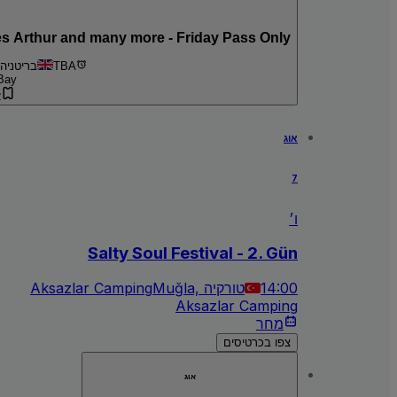
Boardmasters with FatBoy Slim, The Kooks, James Arthur and many more - Friday Pass Only
TBA
Newquay, בריטניה
Bay
א
אוג
7
ו׳
Salty Soul Festival - 2. Gün
14:00
Muğla, טורקיה
Aksazlar Camping
Aksazlar Camping
מחר
צפו בכרטיסים
אוג