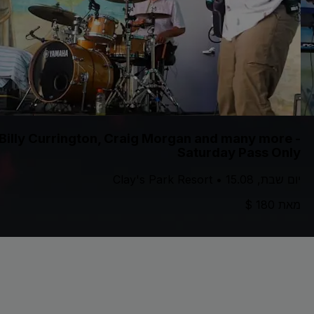
 Billy Currington, Craig Morgan and many more -
Saturday Pass Only
יום שבת, 15.08 • Clay's Park Resort
מאת 180 $