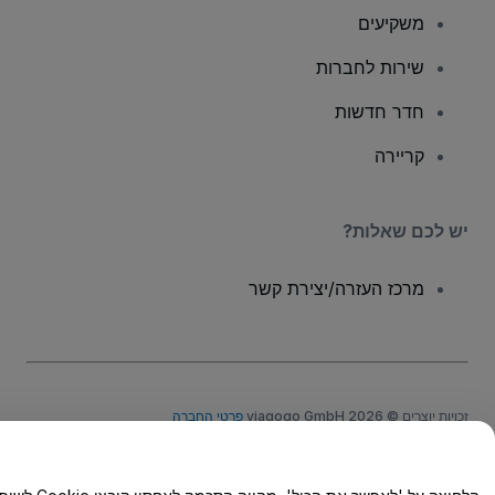
משקיעים
שירות לחברות
חדר חדשות
קריירה
יש לכם שאלות?
מרכז העזרה/יצירת קשר
זכויות יוצרים © viagogo GmbH 2026
פרטי החברה
שימוש באתר זה מהווה קבלה של
תנאי השימוש
, של
מדיניות הפרטיות
, של
Cookies מדיניות
ושל
מדיניות הפרטיות במכשירים ניידים
אל תשתפו את המידע האישי שלי/אפשרויות הפרטיות שלכם