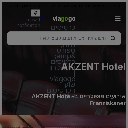
מחירי כרטיסים במכירה חוזרת עשויים להיות גבוהים מהערך הנקוב.
1 new
notification
כרטיסים
–
הופעות
חיות,
ספורט
&amp;
כרטיסים
AKZENT Hote
לתיאטרון
|
Franziskane
viagogo
שוק
הכרטיסים
שלך
אירועים פופולריים ב-AKZENT Hotel
Franziskane