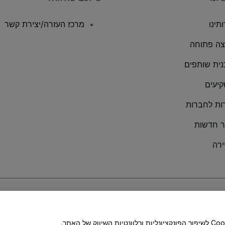
תינו
מרכז העזרה/יצירת קשר
ה פתוחה
נית שותפים
יעים
ות לחברות
 חדשות
ירה
Coo מדיניות
ושל
מדיניות הפרטיות במכשירים ניידים
הלחיצה על 'לאפשר את הכול', מהווה הסכמה לאחסון קובצי Cookie לשיפור הפונקציונליות ורלוונטיות השיווק של האתר.