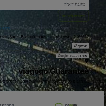
האימייל
שלכם
הצטרפו לרשימה
התחברות או יצירת חשבון מהווה הסכמה
לתנאי 
Lerchenweg 2, 66127, זארבריקן, גרמניה
-
Sankt Bartholomäus
העתקה
פתיחה במפות Google
viagogo Guarantee
אנו מגבים כל הזמנה כך שתוכלו לקנות ולמכור כרטיסים בביטח
החברה ש