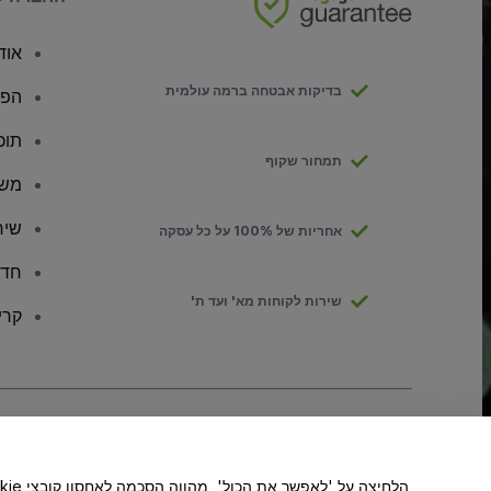
אודו
בדיקות אבטחה ברמה עולמית
הפצ
תוכ
תמחור שקוף
משק
שיר
אחריות של 100% על כל עסקה
חדר
שירות לקוחות מא' ועד ת'
קרי
זכויות יוצרים © viagogo GmbH 2026
פרטי החברה
שימוש באתר זה מהווה קבלה של
תנאי השימוש
, של
מדיניות הפרטיות
, של
kies
אל תשתפו את המידע האישי שלי/אפשרויות הפרטיות שלכם