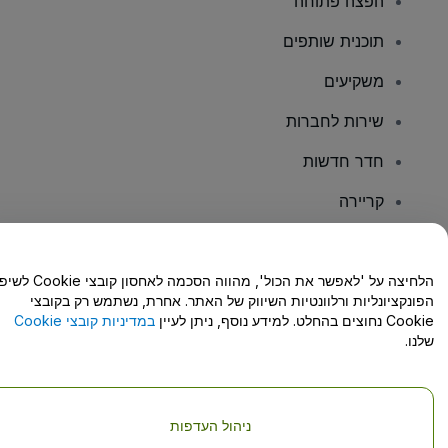
הפצה פתוחה
תוכנית שותפים
משקיעים
שירות לחברות
חדר חדשות
קריירה
יש לכם שאלות?
הלחיצה על 'לאפשר את הכול', מהווה הסכמה לאחסון קו
הפונקציונליות ורלוונטיות השיווק של האתר. אחרת, נשתמש רק בקובצי
מרכז העזרה/יצירת קשר
Cookie נחוצים בהחלט. למידע נוסף, ניתן לעיין
במדיניות קובצי Cookie
שלנו.
ניהול העדפות
זכויות יוצרים © viagogo GmbH 2026
פרטי החברה