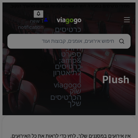
מחירי כרטיסים במכירה חוזרת עשויים להיות גבוהים מהערך הנקוב.
1 new
notification
כרטיסים
–
הופעות
חיות,
ספורט
&amp;
כרטיסים
לתיאטרון
Plush
|
viagogo
שוק
הכרטיסים
שלך
אין אירועים במסננים שלך, לחץ כדי לראות את כל האירועים.