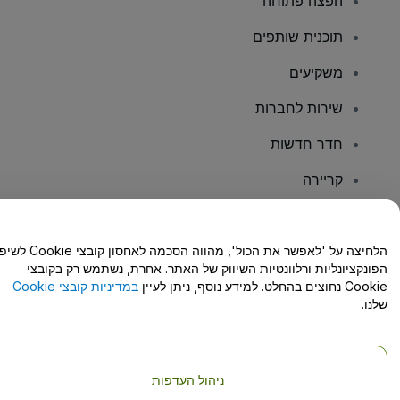
הפצה פתוחה
תוכנית שותפים
משקיעים
שירות לחברות
חדר חדשות
קריירה
יש לכם שאלות?
הלחיצה על 'לאפשר את הכול', מהווה הסכמה לאחסון קו
הפונקציונליות ורלוונטיות השיווק של האתר. אחרת, נשתמש רק בקובצי
מרכז העזרה/יצירת קשר
Cookie נחוצים בהחלט. למידע נוסף, ניתן לעיין
במדיניות קובצי Cookie
שלנו.
ניהול העדפות
זכויות יוצרים © viagogo GmbH 2026
פרטי החברה