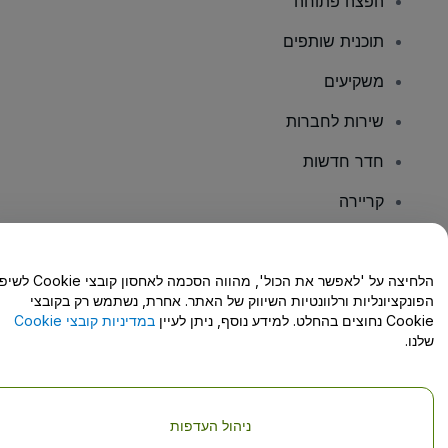
הפצה פתוחה
תוכנית שותפים
משקיעים
שירות לחברות
חדר חדשות
קריירה
יש לכם שאלות?
הלחיצה על 'לאפשר את הכול', מהווה הסכמה לאחסון קו
הפונקציונליות ורלוונטיות השיווק של האתר. אחרת, נשתמש רק בקובצי
מרכז העזרה/יצירת קשר
Cookie נחוצים בהחלט. למידע נוסף, ניתן לעיין
במדיניות קובצי Cookie
שלנו.
ניהול העדפות
זכויות יוצרים © viagogo GmbH 2026
פרטי החברה