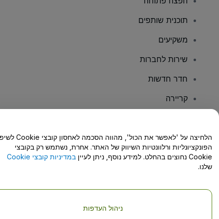
הפצה פתוחה
תוכנית שותפים
משקיעים
שירות לחברות
חדר חדשות
קריירה
יש לכם שאלות?
הלחיצה על 'לאפשר את הכול', מהווה הסכמה לאחסון קו
הפונקציונליות ורלוונטיות השיווק של האתר. אחרת, נשתמש רק בקובצי
מרכז העזרה/יצירת קשר
Cookie נחוצים בהחלט. למידע נוסף, ניתן לעיין
במדיניות קובצי Cookie
שלנו.
ניהול העדפות
זכויות יוצרים © viagogo GmbH 2026
פרטי החברה