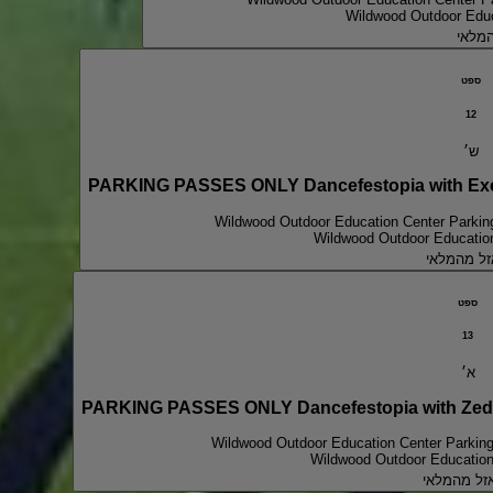
Wildwood Outdoor Educ
מלאי
ספט
12
ש׳
PARKING PASSES ONLY Dancefestopia with Exci
Wildwood Outdoor Education Center Parkin
Wildwood Outdoor Education
זל מהמלאי
ספט
13
א׳
PARKING PASSES ONLY Dancefestopia with Zeds
Wildwood Outdoor Education Center Parking
Wildwood Outdoor Education
זל מהמלאי