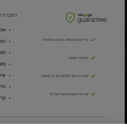
החברה ש
אודו
בדיקות אבטחה ברמה עולמית
הפצ
תוכ
תמחור שקוף
משק
שיר
אחריות של 100% על כל עסקה
חדר
שירות לקוחות מא' ועד ת'
קרי