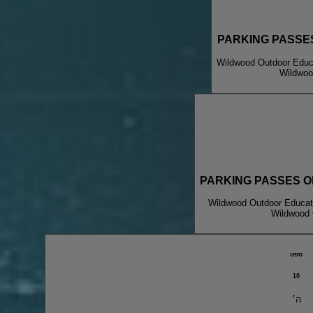
PARKING PASSES 
Wildwood Outdoor Educa
Wildwoo
PARKING PASSES ONL
Wildwood Outdoor Educati
Wildwood 
ספט
10
ה׳