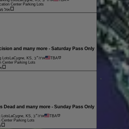
ation Center Parking Lots
אזל מה
sion and many more - Saturday Pass Only
TBA
LaCygne, KS, ארה״ב
g Lots
 Center Parking Lots
א
 Dead and many more - Sunday Pass Only
TBA
LaCygne, KS, ארה״ב
 Lots
 Center Parking Lots
א