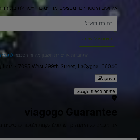
אירועים היסטוריים ומבצעים מדהימים היישר לתיבת הדוא
האימייל
שלכם
הצטרפו לרשימה
התחברות או יצירת חשבון מהווה הסכמה
לתנאי 
7095 West 399th Street, LaCygne, 66040, ארצות הברית
-
 Lots
העתקה
פתיחה במפות Google
viagogo Guarantee
אנו מגבים כל הזמנה כך שתוכלו לקנות ולמכור כרטיסים בביטח