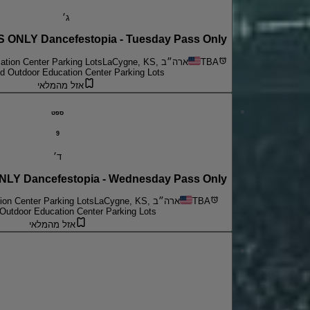
ג׳
ONLY Dancefestopia - Tuesday Pass Only
TBA
LaCygne, KS, ארה״ב
tion Center Parking Lots
d Outdoor Education Center Parking Lots
אזל מהמלאי
ספט
9
ד׳
Y Dancefestopia - Wednesday Pass Only
TBA
LaCygne, KS, ארה״ב
on Center Parking Lots
Outdoor Education Center Parking Lots
אזל מהמלאי