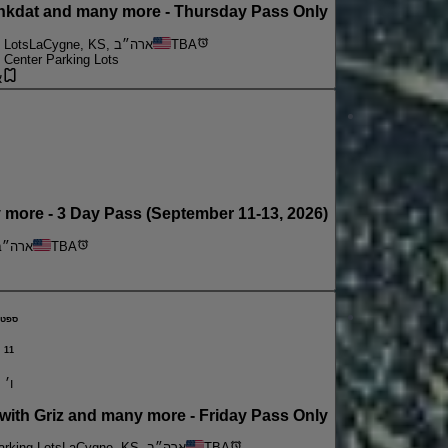
kdat and many more - Thursday Pass Only
TBA
LaCygne, KS, ארה״ב
 Lots
 Center Parking Lots
א
ore - 3 Day Pass (September 11-13, 2026)
TBA
LaCygne, KS, אר
ספט
11
ו׳
th Griz and many more - Friday Pass Only
TBA
LaCygne, KS, ארה״ב
rking Lots