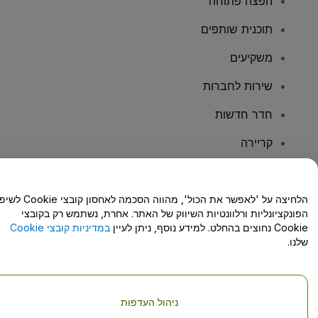
הפצה פתוחה
תוכנית שותפים
משקיעים
שירות לחברות
חדר חדשות
קריירה
יש לכם שאלות?
הלחיצה על 'לאפשר את הכול', מהווה הסכמה לאחסון קו
הפונקציונליות ורלוונטיות השיווק של האתר. אחרת, נשתמש רק בקובצי
מרכז העזרה/יצירת קשר
Cookie נחוצים בהחלט. למידע נוסף, ניתן לעיין
במדיניות קובצי Cookie
שלנו.
ניהול העדפות
זכויות יוצרים © viagogo GmbH 2026
פרטי החברה