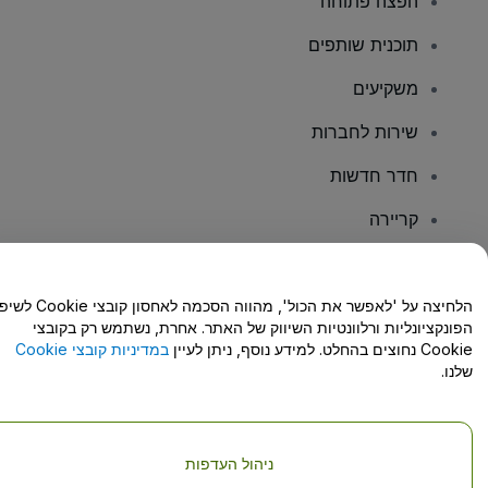
הפצה פתוחה
תוכנית שותפים
משקיעים
שירות לחברות
חדר חדשות
קריירה
יש לכם שאלות?
הלחיצה על 'לאפשר את הכול', מהווה הסכמה לאחסון קו
הפונקציונליות ורלוונטיות השיווק של האתר. אחרת, נשתמש רק בקובצי
מרכז העזרה/יצירת קשר
Cookie נחוצים בהחלט. למידע נוסף, ניתן לעיין
במדיניות קובצי Cookie
שלנו.
ניהול העדפות
זכויות יוצרים © viagogo GmbH 2026
פרטי החברה