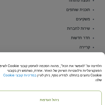
הפצה פתוחה
תוכנית שותפים
משקיעים
שירות לחברות
חדר חדשות
קריירה
יש לכם שאלות?
הלחיצה על 'לאפשר את הכול', מהווה הסכמה לאחסון קו
הפונקציונליות ורלוונטיות השיווק של האתר. אחרת, נשתמש רק בקובצי
מרכז העזרה/יצירת קשר
Cookie נחוצים בהחלט. למידע נוסף, ניתן לעיין
במדיניות קובצי Cookie
שלנו.
ניהול העדפות
זכויות יוצרים © viagogo GmbH 2026
פרטי החברה