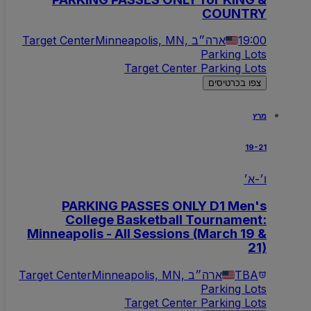
COUNTRY
19:00
Minneapolis, MN, ארה״ב
Target Center
Parking Lots
Target Center Parking Lots
צפו בכרטיסים
מרץ
19-21
ו׳-א׳
PARKING PASSES ONLY D1 Men's
College Basketball Tournament:
Minneapolis - All Sessions (March 19 &
21)
TBA
Minneapolis, MN, ארה״ב
Target Center
Parking Lots
Target Center Parking Lots