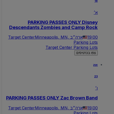
18
א׳
PARKING PASSES ONLY Disney
Descendants Zombies and Camp Rock
19:00
Minneapolis, MN, ארה״ב
Target Center
Parking Lots
Target Center Parking Lots
צפו בכרטיסים
אוק
23
ו׳
PARKING PASSES ONLY Zac Brown Band
19:00
Minneapolis, MN, ארה״ב
Target Center
Parking Lots