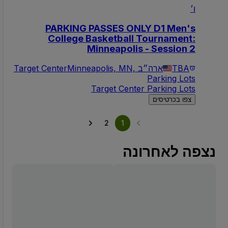
ו׳
PARKING PASSES ONLY D1 Men's
College Basketball Tournament:
Minneapolis - Session 2
TBA
Minneapolis, MN, ארה״ב
Target Center
Parking Lots
Target Center Parking Lots
צפו בכרטיסים
2
1
נצפה לאחרונה