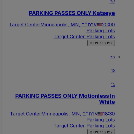
ש׳
PARKING PASSES ONLY Katseye
20:00
Minneapolis, MN, ארה״ב
Target Center
Parking Lots
Target Center Parking Lots
צפו בכרטיסים
נוב
10
ג׳
PARKING PASSES ONLY Motionless In
White
18:30
Minneapolis, MN, ארה״ב
Target Center
Parking Lots
Target Center Parking Lots
צפו בכרטיסים