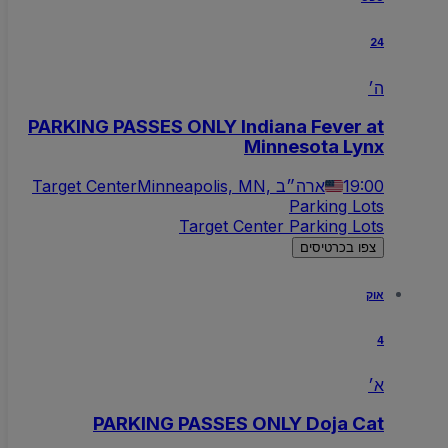
24
ה׳
PARKING PASSES ONLY Indiana Fever at
Minnesota Lynx
19:00
Minneapolis, MN, ארה״ב
Target Center
Parking Lots
Target Center Parking Lots
צפו בכרטיסים
אוק
4
א׳
PARKING PASSES ONLY Doja Cat