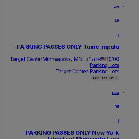
אוג
28
ו׳
PARKING PASSES ONLY Tame Impala
19:00
Minneapolis, MN, ארה״ב
Target Center
Parking Lots
Target Center Parking Lots
צפו בכרטיסים
ספט
18
ו׳
PARKING PASSES ONLY New York
Liberty at Minnesota Lynx