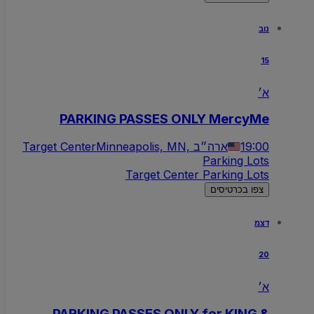
נוב
15
א׳
PARKING PASSES ONLY MercyMe
19:00
Minneapolis, MN, ארה״ב
Target Center
Parking Lots
Target Center Parking Lots
צפו בכרטיסים
דצמ
20
א׳
PARKING PASSES ONLY for KING &