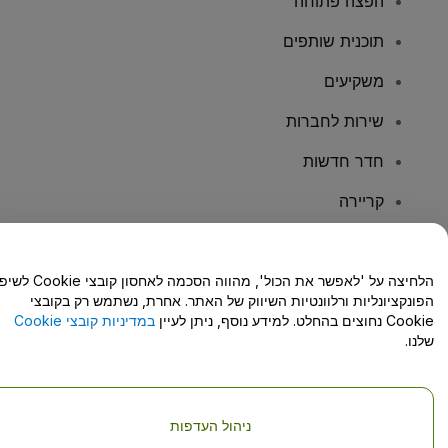
הפצה פתוחה
תוכנית שותפים
משקיעים
שירות לחברות
חדר חדשות
קריירה
יש לכם שאלות?
הלחיצה על 'לאפשר את הכול', מהווה הסכמה לאחסון קו
הפונקציונליות ורלוונטיות השיווק של האתר. אחרת, נשתמש רק בקובצי
מרכז העזרה/יצירת קשר
Cookie נחוצים בהחלט. למידע נוסף, ניתן לעיין
במדיניות קובצי Cookie
שלנו.
ניהול העדפות
זכויות יוצרים © viagogo GmbH 2026
פרטי החברה