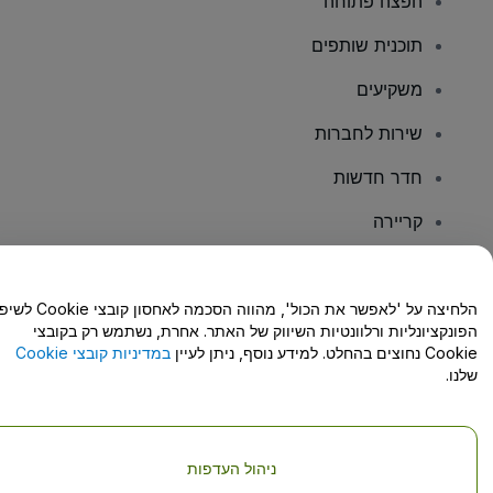
הפצה פתוחה
תוכנית שותפים
משקיעים
שירות לחברות
חדר חדשות
קריירה
יש לכם שאלות?
הלחיצה על 'לאפשר את הכול', מהווה הסכמה לאחסון קו
הפונקציונליות ורלוונטיות השיווק של האתר. אחרת, נשתמש רק בקובצי
מרכז העזרה/יצירת קשר
Cookie נחוצים בהחלט. למידע נוסף, ניתן לעיין
במדיניות קובצי Cookie
שלנו.
ניהול העדפות
זכויות יוצרים © viagogo GmbH 2026
פרטי החברה